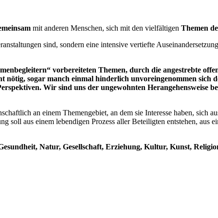
emeinsam
mit anderen Menschen, sich mit den vielfältigen
Themen de
veranstaltungen sind, sondern eine intensive vertiefte Auseinandersetz
enbegleitern“ vorbereiteten Themen, durch die angestrebte offen
cht nötig, sogar manch einmal hinderlich unvoreingenommen sich 
e Perspektiven. Wir sind uns der ungewohnten Herangehensweise b
nschaftlich an einem Themengebiet, an dem sie Interesse haben, sich a
ng soll aus einem lebendigen Prozess aller Beteiligten entstehen, aus
undheit, Natur, Gesellschaft, Erziehung, Kultur, Kunst, Religion 