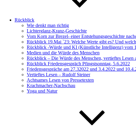
Rückblick
Wie denkt man richtig
Lichterglanz-Kranz-Geschichte
Vom Korn zur Brezel- einer Entstehungsgeschichte nac
Rückblick 19.Mai `23: Welche Werte gibt es? Und welch
Rückblick -Würde und KI (Künstliche Intelligenz) vom 
Medien und die Würde des Menschen
Rückblick – Die Würde des Menschen, vertieftes Lesen
Rückblick Friedensgespräch Pfingstsonntag, 5.6.2022
Friedensgespräche am 27.32022 und 3.4.2022 und 10.4
Vertieftes Lesen – Rudolf Steiner
Achtsames Lesen von Pressetexten
Krachmacher-Nachschau
Yoga und Natur