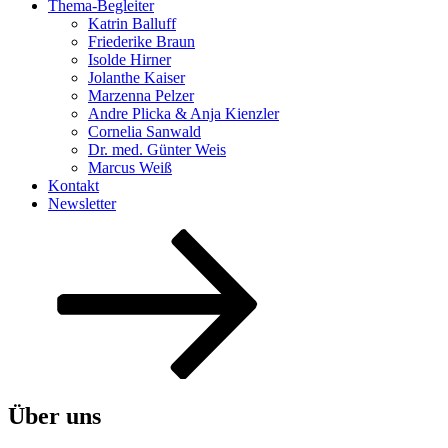
Thema-Begleiter
Katrin Balluff
Friederike Braun
Isolde Hirner
Jolanthe Kaiser
Marzenna Pelzer
Andre Plicka & Anja Kienzler
Cornelia Sanwald
Dr. med. Günter Weis
Marcus Weiß
Kontakt
Newsletter
Nach
unten
zum
Inhalt
scrollen
Über uns