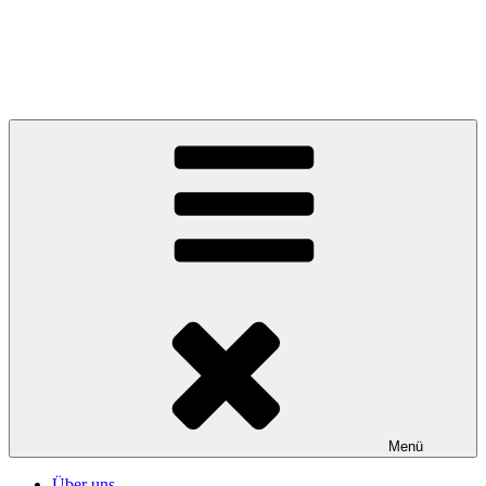
Zum
Inhalt
Mensch & Leben
springen
Begegnung und Entwicklung von Mensch zu Mensch
Menü
Über uns