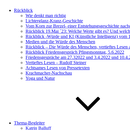
Rückblick
Wie denkt man richtig
Lichterglanz-Kranz-Geschichte
Vom Korn zur Brezel- einer Entstehungsgeschichte nac
Rückblick 19.Mai `23: Welche Werte gibt es? Und welch
Rückblick -Würde und KI (Künstliche Intelligenz) vom 
Medien und die Würde des Menschen
Rückblick – Die Würde des Menschen, vertieftes Lesen
Rückblick Friedensgespräch Pfingstsonntag, 5.6.2022
Friedensgespräche am 27.32022 und 3.4.2022 und 10.4
Vertieftes Lesen – Rudolf Steiner
Achtsames Lesen von Pressetexten
Krachmacher-Nachschau
Yoga und Natur
Thema-Begleiter
Katrin Balluff